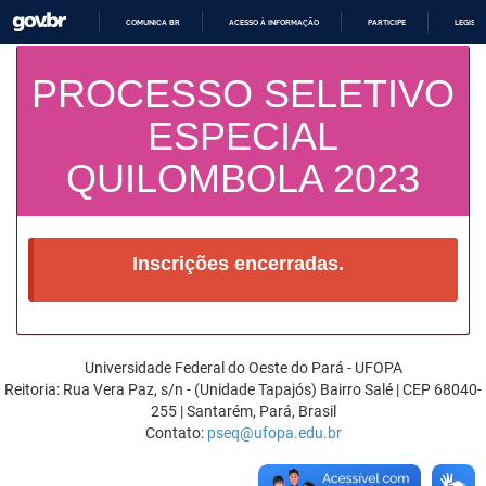
COMUNICA BR
ACESSO À INFORMAÇÃO
PARTICIPE
LEGISL
I
R
PROCESSO SELETIVO
P
A
R
ESPECIAL
A
O
C
QUILOMBOLA 2023
O
N
T
E
Ú
D
Inscrições encerradas.
O
Universidade Federal do Oeste do Pará - UFOPA
Reitoria: Rua Vera Paz, s/n - (Unidade Tapajós) Bairro Salé | CEP 68040-
255 | Santarém, Pará, Brasil
Contato:
pseq@ufopa.edu.br